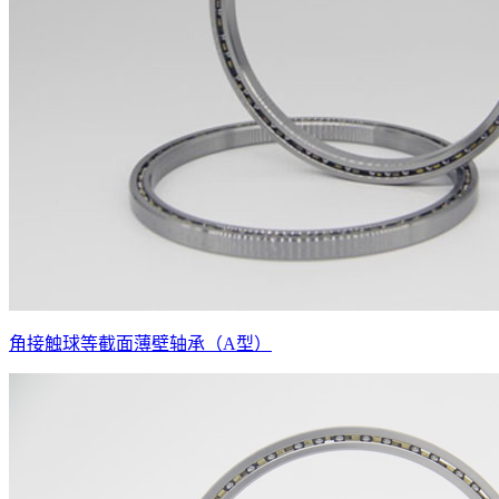
角接触球等截面薄壁轴承（A型）