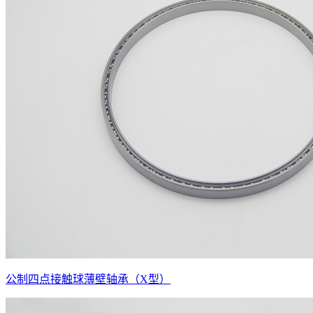
公制四点接触球薄壁轴承（X型）