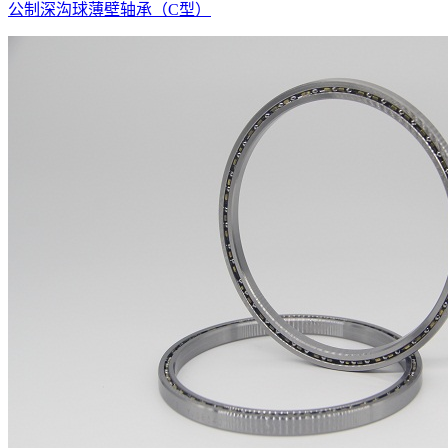
公制深沟球薄壁轴承（C型）