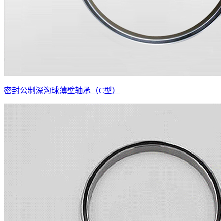
密封公制深沟球薄壁轴承（C型）